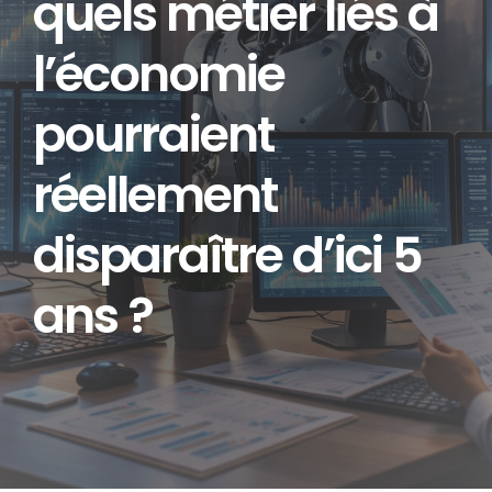
quels métier liés à
l’économie
Entreprise
pourraient
Finance
réellement
Fiscalité
disparaître d’ici 5
Immobilier
ans ?
Investissement
Retraite
Technologie