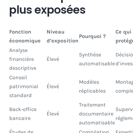
plus exposées
Fonction
Niveau
Ce qui
Pourquoi ?
économique
d’exposition
protég
Analyse
Synthèse
Décisi
financière
Élevé
automatisable
d’inve
descriptive
Conseil
Modèles
Montag
patrimonial
Élevé
réplicables
compl
standard
Traitement
Back-office
Superv
Élevé
documentaire
bancaire
réglem
automatisable
Études de
Compilation
Expert