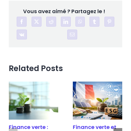
bancaire
sans
Vous avez aimé ? Partagez le !
avoir
de
revenus
?
Related Posts
Finance verte :
Finance verte et